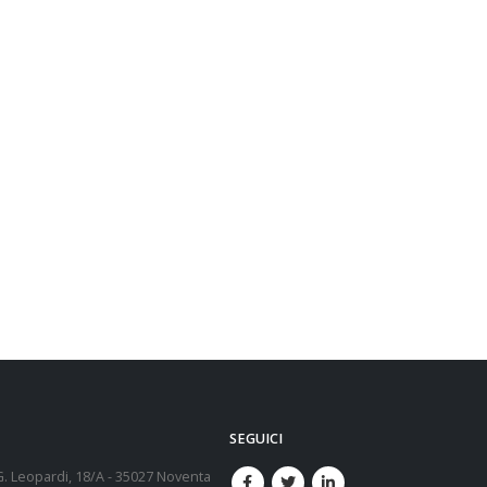
SEGUICI
G. Leopardi, 18/A - 35027 Noventa