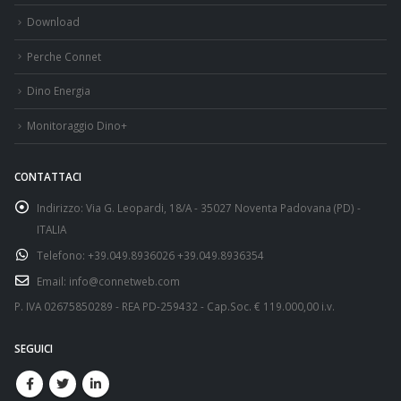
Download
Perche Connet
Dino Energia
Monitoraggio Dino+
CONTATTACI
Indirizzo:
Via G. Leopardi, 18/A - 35027 Noventa Padovana (PD) -
ITALIA
Telefono:
+39.049.8936026 +39.049.8936354
Email:
info@connetweb.com
P. IVA 02675850289 - REA PD-259432 - Cap.Soc. € 119.000,00 i.v.
SEGUICI