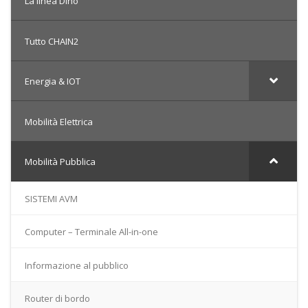
La linea Dino
Tutto CHAIN2
Energia & IOT
Mobilità Elettrica
Mobilità Pubblica
SISTEMI AVM
Computer – Terminale All-in-one
Informazione al pubblico
Router di bordo