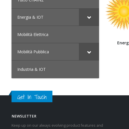
Energia & IOT
Mobilità Elettrica
Energ
Mobilità Pubblica
Industria & IOT
Get In Touch
NEWSLETTER
Keep up on our always evolving product features and