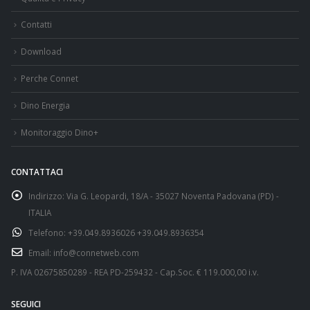
Contatti
Download
Perche Connet
Dino Energia
Monitoraggio Dino+
CONTATTACI
Indirizzo:
Via G. Leopardi, 18/A - 35027 Noventa Padovana (PD) -
ITALIA
Telefono:
+39.049.8936026 +39.049.8936354
Email:
info@connetweb.com
P. IVA 02675850289 - REA PD-259432 - Cap.Soc. € 119.000,00 i.v.
SEGUICI