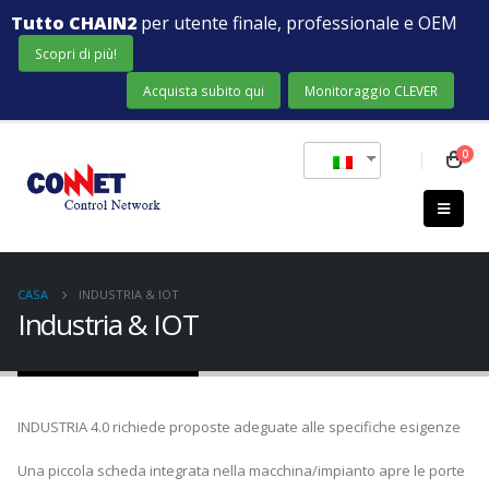
Tutto CHAIN2
per utente finale, professionale e OEM
Scopri di più!
Acquista subito qui
Monitoraggio CLEVER
0
CASA
INDUSTRIA & IOT
Industria & IOT
INDUSTRIA 4.0 richiede proposte adeguate alle specifiche esigenze
Una piccola scheda integrata nella macchina/impianto apre le porte