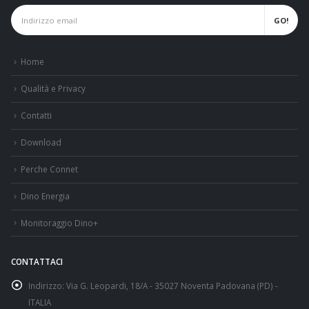
Home
Qualità e Privacy
Contatti
Download
Perche Connet
Dino Energia
Monitoraggio Dino+
CONTATTACI
Indirizzo:
Via G. Leopardi, 18/A - 35027 Noventa Padovana (PD) -
ITALIA