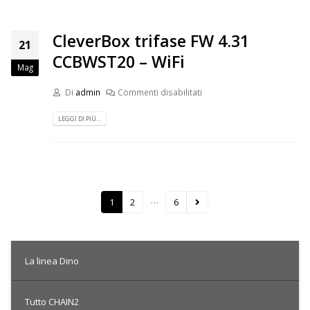
CleverBox trifase FW 4.31
21
CCBWST20 – WiFi
Mag
Di
admin
Commenti disabilitati
LEGGI DI PIÙ...
…
1
2
6
La linea Dino
Tutto CHAIN2