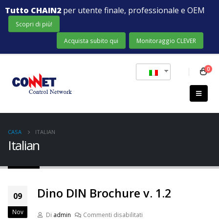
Tutto CHAIN2
per utente finale, professionale e OEM
Scopri di più!
Acquista subito qui
Monitoraggio CLEVER
0
CASA
ITALIAN
Italian
Dino DIN Brochure v. 1.2
09
Nov
Di
admin
Commenti disabilitati